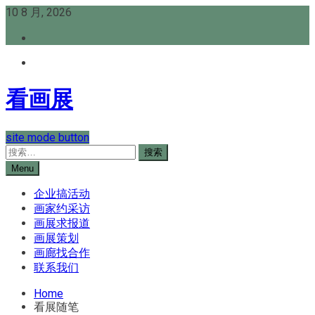
Skip
10 8 月, 2026
to
content
看画展
site mode button
搜
索：
Menu
企业搞活动
画家约采访
画展求报道
画展策划
画廊找合作
联系我们
Home
看展随笔