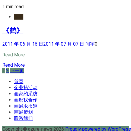
1 min read
水墨
《鹤》
2011 年 06 月 16 日
2011 年 07 月 07 日
闻宇
0
Read More
Read More
文
1
2
下一页
章
首页
企业搞活动
分
画家约采访
页
画廊找合作
画展求报道
画展策划
联系我们
Copyright © azure-news 2026
Proudly powered by WordPres