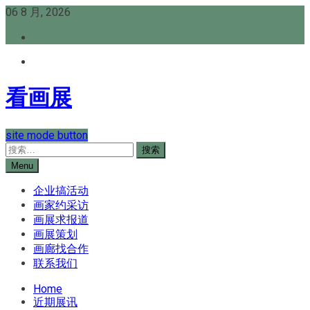
Skip
06 8 月, 2026
to
content
看画展
site mode button
搜
索：
Menu
企业搞活动
画家约采访
画展求报道
画展策划
画廊找合作
联系我们
Home
近期展讯