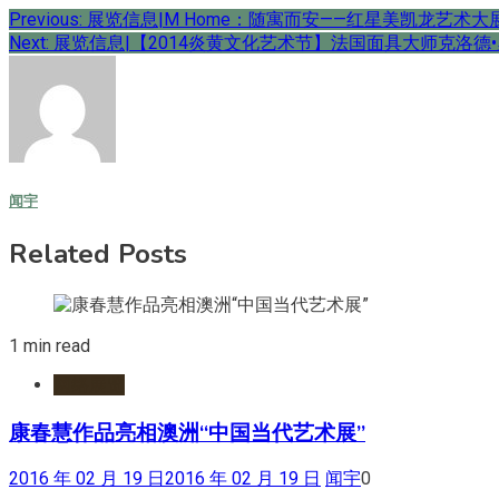
文
Previous:
展览信息|M Home：随寓而安——红星美凯龙艺术大
Next:
展览信息|【2014炎黄文化艺术节】法国面具大师克洛德
章
导
航
闻宇
Related Posts
1 min read
网络展览
康春慧作品亮相澳洲“中国当代艺术展”
2016 年 02 月 19 日
2016 年 02 月 19 日
闻宇
0