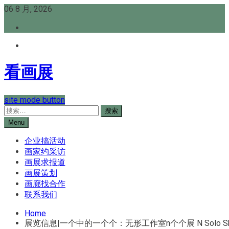
Skip
06 8 月, 2026
to
content
看画展
site mode button
搜
索：
Menu
企业搞活动
画家约采访
画展求报道
画展策划
画廊找合作
联系我们
Home
展览信息|一个中的一个个：无形工作室n个个展 N Solo Shows fr