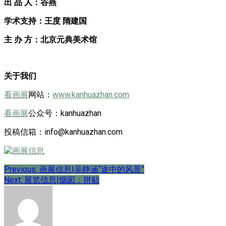
出 品 人：谷燕
学术支持：王度 隋建国
主 办 方：北京元典美术馆
关于我们
看画展
网站：
www.kanhuazhan.com
看画展
公众号：kanhuazhan
投稿信箱：info@kanhuazhan.com
文
Previous:
画展信息|吴静涵“途中的风景”
Next:
展览信息|烟囱：拼贴
章
导
航