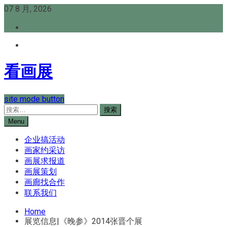
Skip
07 8 月, 2026
to
content
看画展
site mode button
搜
索：
Menu
企业搞活动
画家约采访
画展求报道
画展策划
画廊找合作
联系我们
Home
展览信息|《晚参》2014张晋个展