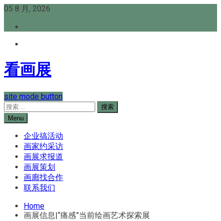
Skip
05 8 月, 2026
to
content
看画展
site mode button
搜
索：
Menu
企业搞活动
画家约采访
画展求报道
画展策划
画廊找合作
联系我们
Home
画展信息|“痛感”当前绘画艺术探索展